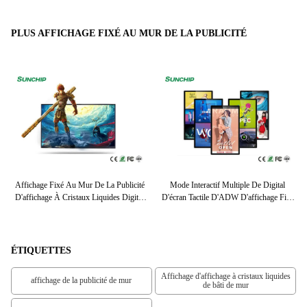
PLUS AFFICHAGE FIXÉ AU MUR DE LA PUBLICITÉ
Écran Tactile Fixé Au Mur Extérieur
23,8" 24" 27" Affichage Fixé Au Mur De
P
ixé
D'intérieur De Wifi D'affichage De La
La Publicité, Écrans Interactifs
1
Publicité Pour Le Projet De Gare Routière
D'affichage Numérique
É
ÉTIQUETTES
Affichage d'affichage à cristaux liquides
affichage de la publicité de mur
de bâti de mur