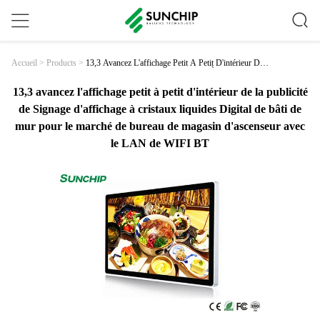
13,3 Avancez L'affichage Petit À Petit D'intérieur De
Accueil
>
Products
>
La Publicité De Signage D'affichage À Cristaux Liqui
Des Digital De Bâti De Mur Pour Le Marché De Bure
Au De Magasin D'ascenseur Avec Le LAN De WIFI
13,3 avancez l'affichage petit à petit d'intérieur de la publicité
BT
de Signage d'affichage à cristaux liquides Digital de bâti de
mur pour le marché de bureau de magasin d'ascenseur avec
le LAN de WIFI BT