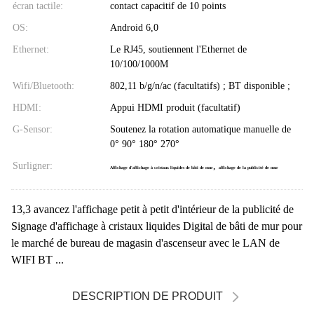
écran tactile:
contact capacitif de 10 points
OS:
Android 6,0
Ethernet:
Le RJ45, soutiennent l'Ethernet de
10/100/1000M
Wifi/Bluetooth:
802,11 b/g/n/ac (facultatifs) ; BT disponible ;
HDMI:
Appui HDMI produit (facultatif)
G-Sensor:
Soutenez la rotation automatique manuelle de
0° 90° 180° 270°
Surligner:
,
Affichage d'affichage à cristaux liquides de bâti de mur
affichage de la publicité de mur
13,3 avancez l'affichage petit à petit d'intérieur de la publicité de
Signage d'affichage à cristaux liquides Digital de bâti de mur pour
le marché de bureau de magasin d'ascenseur avec le LAN de
WIFI BT ...
DESCRIPTION DE PRODUIT