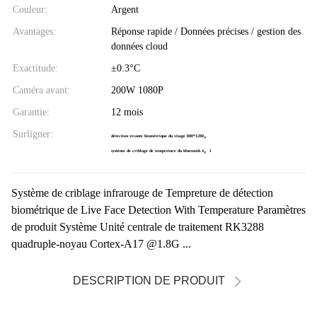
Couleur:
Argent
Avantages:
Réponse rapide / Données précises / gestion des
données cloud
Exactitude:
±0.3°C
Caméra avant:
200W 1080P
Garantie:
12 mois
Surligner:
,
détection vivante biométrique du visage 800*1280
,
système de criblage de tempreture du bluetooth 4
1
Système de criblage infrarouge de Tempreture de détection
biométrique de Live Face Detection With Temperature Paramètres
de produit Système Unité centrale de traitement RK3288
quadruple-noyau Cortex-A17 @1.8G ...
DESCRIPTION DE PRODUIT