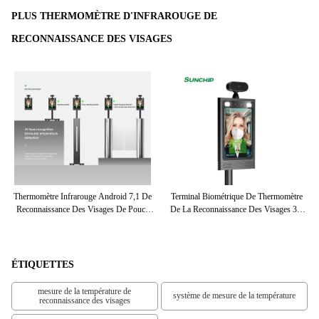
PLUS THERMOMÈTRE D'INFRAROUGE DE
RECONNAISSANCE DES VISAGES
ce
Thermomètre Infrarouge Android 7,1 De
Terminal Biométrique De Thermomètre
S
r 8
Reconnaissance Des Visages De Pouce
De La Reconnaissance Des Visages 3D
De
IP54 De L'appartement 8
Rk3288 Pour L'immeuble De Bureaux
ÉTIQUETTES
mesure de la température de
système de mesure de la température
reconnaissance des visages