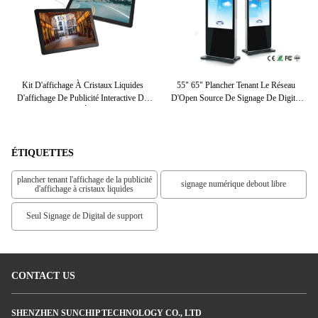
nce
Kit D'affichage À Cristaux Liquides
55" 65" Plancher Tenant Le Réseau
e
D'affichage De Publicité Interactive De
D'Open Source De Signage De Digital
L'a
Signage D'affichage À Cristaux Liquides
Pour Annoncer La Promotion
Digital De BT HD De Wifi De Tableau
De Commande D'Android
ÉTIQUETTES
plancher tenant l'affichage de la publicité
signage numérique debout libre
d'affichage à cristaux liquides
Seul Signage de Digital de support
CONTACT US
SHENZHEN SUNCHIP TECHNOLOGY CO., LTD