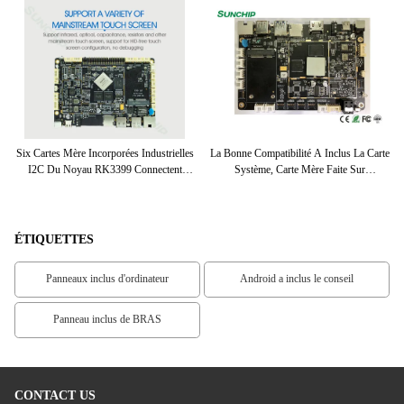
cé
Six Cartes Mère Incorporées Industrielles
La Bonne Compatibilité A Inclus La Carte
RK
I2C Du Noyau RK3399 Connectent
Système, Carte Mère Faite Sur
MI
Android 7,0
Commande Avec 4G LTE
ÉTIQUETTES
Panneaux inclus d'ordinateur
Android a inclus le conseil
Panneau inclus de BRAS
CONTACT US