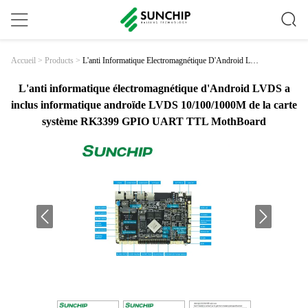
L'anti Informatique Électromagnétique D'Android LV
Accueil
>
Products
>
DS A Inclus Informatique Androïde LVDS 10/100/1
000M De La Carte Système RK3399 GPIO UART T
TL MothBoard
L'anti informatique électromagnétique d'Android LVDS a
inclus informatique androïde LVDS 10/100/1000M de la carte
système RK3399 GPIO UART TTL MothBoard