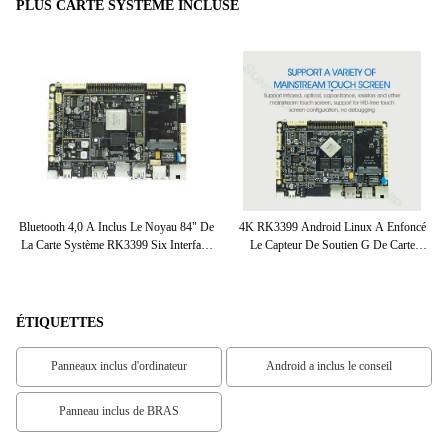
PLUS CARTE SYSTÈME INCLUSE
G
Bluetooth 4,0 A Inclus Le Noyau 84" De
4K RK3399 Android Linux A Enfoncé
Six
te
La Carte Système RK3399 Six Interface
Le Capteur De Soutien G De Carte
D'affichage
Système
ÉTIQUETTES
Panneaux inclus d'ordinateur
Android a inclus le conseil
Panneau inclus de BRAS