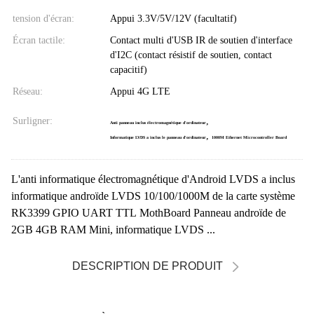
tension d'écran:
Appui 3.3V/5V/12V (facultatif)
Écran tactile:
Contact multi d'USB IR de soutien d'interface
d'I2C (contact résistif de soutien, contact
capacitif)
Réseau:
Appui 4G LTE
Surligner:
,
Anti panneau inclus électromagnétique d'ordinateur
,
Informatique LVDS a inclus le panneau d'ordinateur
1000M Ethernet Microcontroller Board
L'anti informatique électromagnétique d'Android LVDS a inclus
informatique androïde LVDS 10/100/1000M de la carte système
RK3399 GPIO UART TTL MothBoard Panneau androïde de
2GB 4GB RAM Mini, informatique LVDS ...
DESCRIPTION DE PRODUIT