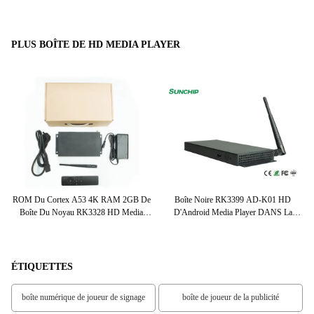
PLUS BOÎTE DE HD MEDIA PLAYER
De
ROM Du Cortex A53 4K RAM 2GB De
Boîte Noire RK3399 AD-K01 HD
Boî
al
Boîte Du Noyau RK3328 HD Media
D'Android Media Player DANS La
De
Player De Quadruple
SORTIE DDR3 2G/4G Facultative
ÉTIQUETTES
boîte numérique de joueur de signage
boîte de joueur de la publicité