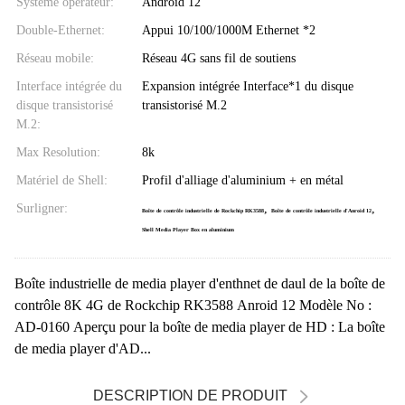
Système opérateur:
Android 12
Double-Ethernet:
Appui 10/100/1000M Ethernet *2
Réseau mobile:
Réseau 4G sans fil de soutiens
Interface intégrée du
Expansion intégrée Interface*1 du disque
disque transistorisé
transistorisé M.2
M.2:
Max Resolution:
8k
Matériel de Shell:
Profil d'alliage d'aluminium + en métal
Surligner:
,
,
Boîte de contrôle industrielle de Rockchip RK3588
Boîte de contrôle industrielle d'Anroid 12
Shell Media Player Box en aluminium
Boîte industrielle de media player d'enthnet de daul de la boîte de
contrôle 8K 4G de Rockchip RK3588 Anroid 12 Modèle No :
AD-0160 Aperçu pour la boîte de media player de HD : La boîte
de media player d'AD...
DESCRIPTION DE PRODUIT