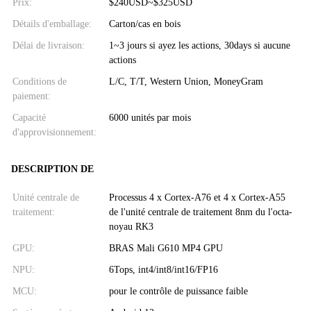
Prix:
$240USD~$325USD
Détails d'emballage:
Carton/cas en bois
Délai de livraison:
1~3 jours si ayez les actions, 30days si aucune
actions
Conditions de
L/C, T/T, Western Union, MoneyGram
paiement:
Capacité
6000 unités par mois
d'approvisionnement:
DESCRIPTION DE
Unité centrale de
Processus 4 x Cortex-A76 et 4 x Cortex-A55
traitement:
de l'unité centrale de traitement 8nm du l'octa-
noyau RK3
GPU:
BRAS Mali G610 MP4 GPU
NPU:
6Tops, int4/int8/int16/FP16
MCU:
pour le contrôle de puissance faible