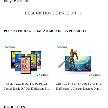
intégrée Android, ...
DESCRIPTION DE PRODUIT
PLUS AFFICHAGE FIXÉ AU MUR DE LA PUBLICITÉ
ité
Écran Tactile Fixé Au Mur Extérieur
23,8" 24" 27" Affichage Fixé Au Mur De
P
tal
D'intérieur De Wifi D'affichage De La
La Publicité, Écrans Interactifs
1
e
Publicité Pour Le Projet De Gare Routière
D'affichage Numérique
É
ÉTIQUETTES