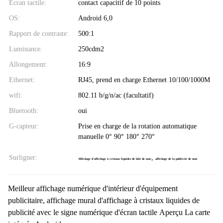
Écran tactile:
contact capacitif de 10 points
OS:
Android 6,0
Rapport de contraste:
500:1
Luminance:
250cdm2
Allongement:
16:9
Ethernet:
RJ45, prend en charge Ethernet 10/100/1000M
wifi:
802.11 b/g/n/ac (facultatif)
Bluetooth:
oui
G-capteur:
Prise en charge de la rotation automatique
manuelle 0° 90° 180° 270°
Surligner:
,
Affichage d'affichage à cristaux liquides de bâti de mur
affichage de la publicité de mur
Meilleur affichage numérique d'intérieur d'équipement
publicitaire, affichage mural d'affichage à cristaux liquides de
publicité avec le signe numérique d'écran tactile Aperçu La carte