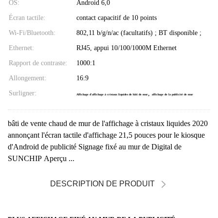
OS:
Android 6,0
Écran tactile:
contact capacitif de 10 points
Wi-Fi/Bluetooth:
802,11 b/g/n/ac (facultatifs) ; BT disponible ;
Ethernet:
RJ45, appui 10/100/1000M Ethernet
Rapport de contraste:
1000:1
Allongement:
16:9
Surligner:
,
Affichage d'affichage à cristaux liquides de bâti de mur
affichage de la publicité de mur
bâti de vente chaud de mur de l'affichage à cristaux liquides 2020
annonçant l'écran tactile d'affichage 21,5 pouces pour le kiosque
d'Android de publicité Signage fixé au mur de Digital de
SUNCHIP Aperçu ...
DESCRIPTION DE PRODUIT