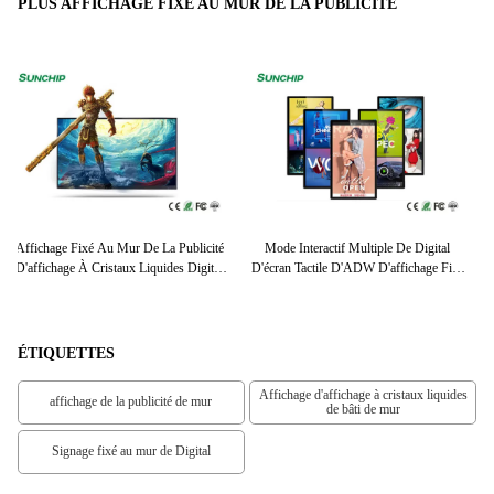
PLUS AFFICHAGE FIXÉ AU MUR DE LA PUBLICITÉ
Écran Tactile Fixé Au Mur Extérieur
23,8" 24" 27" Affichage Fixé Au Mur De
P
ixé
D'intérieur De Wifi D'affichage De La
La Publicité, Écrans Interactifs
1
Publicité Pour Le Projet De Gare Routière
D'affichage Numérique
É
ÉTIQUETTES
Affichage d'affichage à cristaux liquides
affichage de la publicité de mur
de bâti de mur
Signage fixé au mur de Digital