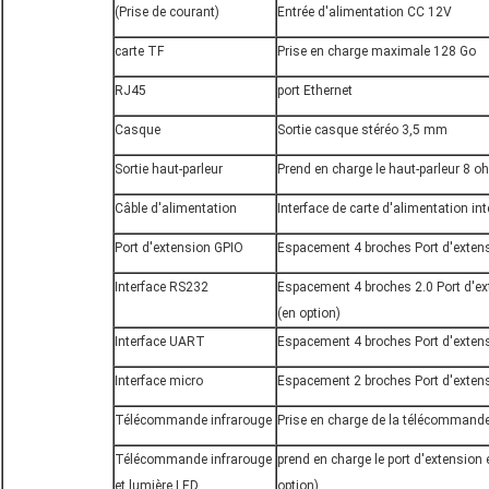
(Prise de courant)
Entrée d'alimentation CC 12V
carte TF
Prise en charge maximale 128 Go
RJ45
port Ethernet
Casque
Sortie casque stéréo 3,5 mm
Sortie haut-parleur
Prend en charge le haut-parleur 8 o
Câble d'alimentation
Interface de carte d'alimentation int
Port d'extension GPIO
Espacement 4 broches Port d'extensi
Interface RS232
Espacement 4 broches 2.0 Port d'e
(en option)
Interface UART
Espacement 4 broches Port d'extensi
Interface micro
Espacement 2 broches Port d'extensi
Télécommande infrarouge
Prise en charge de la télécommande 
Télécommande infrarouge
prend en charge le port d'extension
et lumière LED
option)