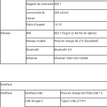
Rapport de contraste
800:1
Luminosité de
300 cd/m2
l'écran
Ratio d'aspect
16:10
Réseau
Wifi
802.11b/g/n (2.4G/5G en option)
Réseau mobile
Prise en charge 4G LTE (facultatif)
Bluetooth
Bluetooth 4.0
Ethernet
Ethernet 10M/100/1000M
Interface
Interface
interface USB
Prise en charge de l'hôte USB * 2
USB de type C
Type-C USB_OTG*1