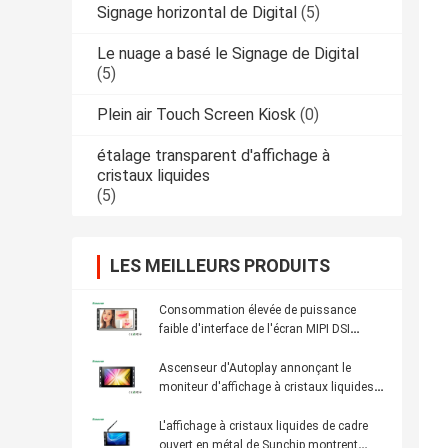
Signage horizontal de Digital
(5)
Le nuage a basé le Signage de Digital
(5)
Plein air Touch Screen Kiosk
(0)
étalage transparent d'affichage à
cristaux liquides
(5)
LES MEILLEURS PRODUITS
Consommation élevée de puissance
faible d'interface de l'écran MIPI DSI
d'affichage à cristaux liquides de cadre
ouvert d'évolutivité
Ascenseur d'Autoplay annonçant le
moniteur d'affichage à cristaux liquides
de cadre ouvert en métal de RK3288
RK3399
L'affichage à cristaux liquides de cadre
ouvert en métal de Sunchip montrent