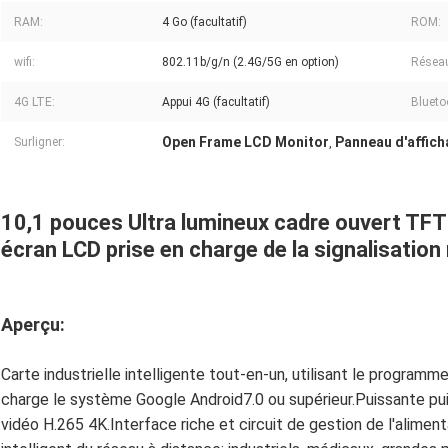
RAM:
4 Go (facultatif)
ROM:
wifi:
802.11b/g/n (2.4G/5G en option)
Résea
4G LTE:
Appui 4G (facultatif)
Blueto
Open Frame LCD Monitor
Panneau d'affich
Surligner:
,
10,1 pouces Ultra lumineux cadre ouvert TFT 
écran LCD prise en charge de la signalisatio
Aperçu:
Carte industrielle intelligente tout-en-un, utilisant le progra
charge le système Google Android7.0 ou supérieur.Puissante pui
vidéo H.265 4K.Interface riche et circuit de gestion de l'alimen