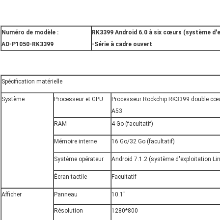
Numéro de modèle :
RK3399 Android 6.0 à six cœurs (système d'e
AD-P1050-RK3399
-Série à cadre ouvert
Spécification matérielle
Système
Processeur et GPU
Processeur Rockchip RK3399 double cœu
A53
RAM
4 Go (facultatif)
Mémoire interne
16 Go/32 Go (facultatif)
Système opérateur
Android 7.1.2 (système d'exploitation Li
Écran tactile
Facultatif
Afficher
Panneau
10.1''
Résolution
1280*800