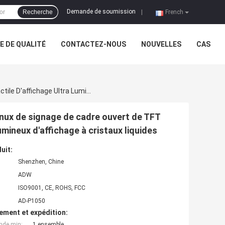
Demande de soumission
Recherche
|
French
 DE QUALITÉ
CONTACTEZ-NOUS
NOUVELLES
CAS
10,1 Avancez L'appui Petit À Petit Numérique Android Linux De Signage De Cadre Ouvert De TFT D'intense Luminosité D'écran Tactile D'affichage Ultra Lumineux D'affichage À Cristaux Liquides
Linux de signage de cadre ouvert de TFT
lumineux d'affichage à cristaux liquides
uit:
Shenzhen, Chine
ADW
ISO9001, CE, ROHS, FCC
AD-P1050
ement et expédition:
nde min:
1 ensemble