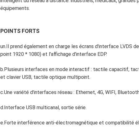
intelligent du réseau à distance: industriels, médicaux, grandes 
équipements.
POINTS FORTS
un.Il prend également en charge les écrans d'interface LVDS de
point 1920 * 1080) et l'affichage d'interface EDP.
b.Plusieurs interfaces en mode interactif : tactile capacitif, ta
et clavier USB, tactile optique multipoint.
c.Une variété d'interfaces réseau : Ethernet, 4G, WIFI, Bluetooth
d.Interface USB multicanal, sortie série.
e.Forte interférence anti-électromagnétique et compatibilité 