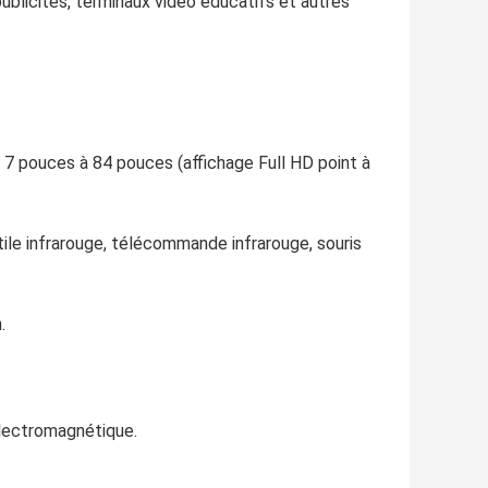
publicités, terminaux vidéo éducatifs et autres
 7 pouces à 84 pouces (affichage Full HD point à
ctile infrarouge, télécommande infrarouge, souris
.
électromagnétique.