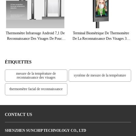
ce
Thermomètre Infrarouge Android 7,1 De
Terminal Biométrique De Thermomètre
S
r 8
Reconnaissance Des Visages De Pouce
De La Reconnaissance Des Visages 3D
De
IP54 De L'appartement 8
Rk3288 Pour L'immeuble De Bureaux
ÉTIQUETTES
mesure de la température de
système de mesure de la température
reconnaissance des visages
thermomètre facial de reconnaissance
CONTACT US
SHENZHEN SUNCHIP TECHNOLOGY CO., LTD