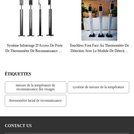
re
Système Infrarouge D'Access De Porte
Touchless Font Face Au Thermomètre De
3D
De Thermomètre De Reconnaissance Des
Détection Avec Le Module De Détection
T
ux
Visages Sans Contact D'IR
De Corps Humain
ÉTIQUETTES
mesure de la température de
système de mesure de la température
reconnaissance des visages
thermomètre facial de reconnaissance
CONTACT US