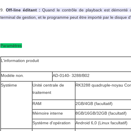
9.
Off-line éditant :
Quand le contrôle de playback est démonté du
terminal de gestion, et le programme peut être importé par le disque d'U 
Paramètres
L'information produit
Modèle non.
AD-0140- 3288/B02
Système
Unité centrale de
RK3288 quadruple-noyau Co
traitement
RAM
2GB/4GB (facultatif)
Mémoire interne
8GB/16GB/32GB (facultatif)
Système d'opération
Android 6,0 (Linux facultatif)