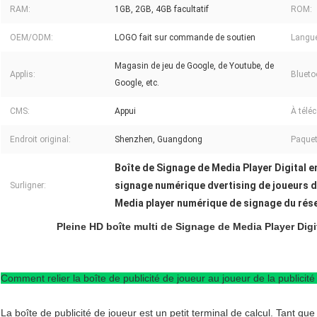
RAM:
1GB, 2GB, 4GB facultatif
ROM:
OEM/ODM:
LOGO fait sur commande de soutien
Langue
Magasin de jeu de Google, de Youtube, de
Applis:
Blueto
Google, etc.
CMS:
Appui
À tél
Endroit original:
Shenzhen, Guangdong
Paquet
Boîte de Signage de Media Player Digital e
signage numérique dvertising de joueurs 
Surligner:
Media player numérique de signage du ré
Pleine HD boîte multi de Signage de Media Player Digi
Comment relier la boîte de publicité de joueur au joueur de la publicité 
La boîte de publicité de joueur est un petit terminal de calcul. Tant que 