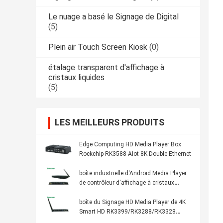
Le nuage a basé le Signage de Digital
(5)
Plein air Touch Screen Kiosk
(0)
étalage transparent d'affichage à
cristaux liquides
(5)
LES MEILLEURS PRODUITS
Edge Computing HD Media Player Box
Rockchip RK3588 AIot 8K Double Ethernet
boîte industrielle d'Android Media Player
de contrôleur d'affichage à cristaux
liquides d'Unattendance 4K FHD de
fonctionnement des heures 7x24
boîte du Signage HD Media Player de 4K
Smart HD RK3399/RK3288/RK3328
Android Digital