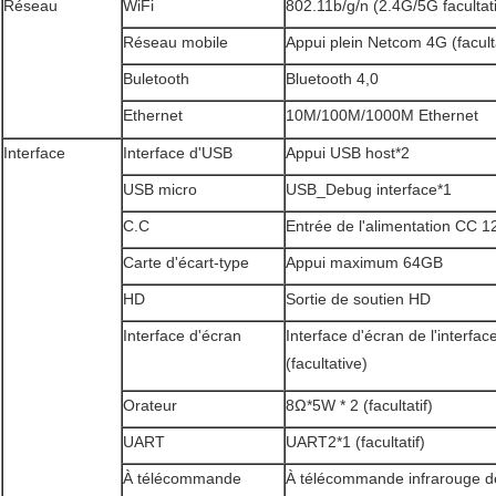
Réseau
WiFi
802.11b/g/n (2.4G/5G facultati
Réseau mobile
Appui plein Netcom 4G (faculta
Buletooth
Bluetooth 4,0
Ethernet
10M/100M/1000M Ethernet
Interface
Interface d'USB
Appui USB host*2
USB micro
USB_Debug interface*1
C.C
Entrée de l'alimentation CC 1
Carte d'écart-type
Appui maximum 64GB
HD
Sortie de soutien HD
Interface d'écran
Interface d'écran de l'interfa
(facultative)
Orateur
8Ω*5W * 2 (facultatif)
UART
UART2*1 (facultatif)
À télécommande
À télécommande infrarouge d