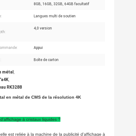
8GB, 16GB, 32GB, 64GB facultatif
:
Langues multi de soutien
4,0 version
oth:
écommande:
Appui
:
Boîte de carton
n métal
,
d'a4K
,
seau RK3288
tal en métal de CMS de la résolution 4K
d'affichage à cristaux liquides ?
elle est reliée à la machine de la publicité d'affichage à