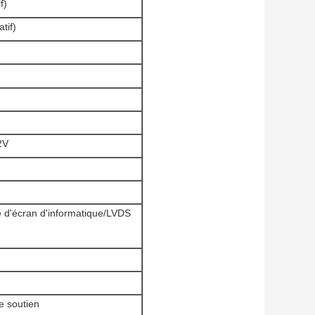
f)
tif)
2V
ce d'écran d'informatique/LVDS
e soutien