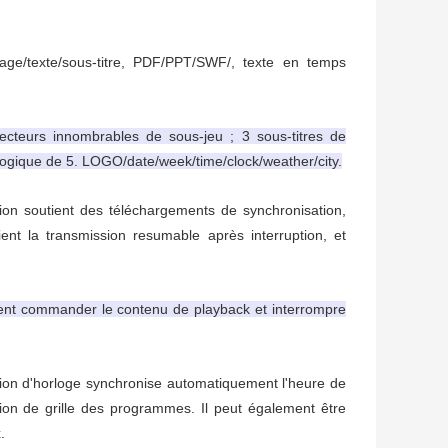
age/texte/sous-titre, PDF/PPT/SWF/, texte en temps
cteurs innombrables de sous-jeu ; 3 sous-titres de
logique de 5. LOGO/date/week/time/clock/weather/city.
tion soutient des téléchargements de synchronisation,
ent la transmission resumable après interruption, et
nt commander le contenu de playback et interrompre
ion d'horloge synchronise automatiquement l'heure de
tion de grille des programmes. Il peut également être
.