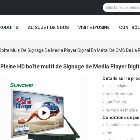
RODUITS
AU SUJET DE NOUS
VISITE D'USINE
CONTRÔLE
Boîte Multi De Signage De Media Player Digital En Métal De CMS De La 
Pleine HD boîte multi de Signage de Media Player Digi
Détails sur le prod
Lieu d'origine:
Nom de marque:
Certification:
Numéro de modèle:
Conditions de pai
Quantité de comma
Prix: