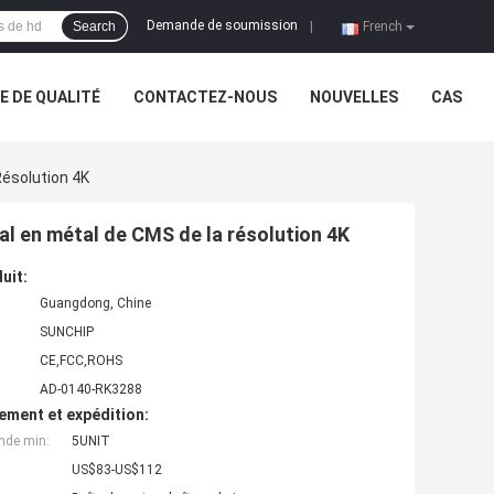
Demande de soumission
Search
|
French
 DE QUALITÉ
CONTACTEZ-NOUS
NOUVELLES
CAS
Résolution 4K
tal en métal de CMS de la résolution 4K
uit:
Guangdong, Chine
SUNCHIP
CE,FCC,ROHS
AD-0140-RK3288
ement et expédition:
nde min:
5UNIT
US$83-US$112