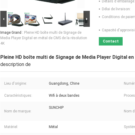
Détails d'emballage:
Délai de livraison:
Conditions de paiem
Capacité d'approvis
Image Grand :
Pleine HD boîte multi de Signage de
Media Player Digital en métal de CMS de la résolution
Contact
4K
Pleine HD boîte multi de Signage de Media Player Digital en
description de
Lieu d'origine:
Guangdong, Chine
Numér
Caractéristiques:
Wifi à deux bandes
Proces
SUNCHIP
Nom de marque:
Nom de
Matériel:
Métal
Systèm