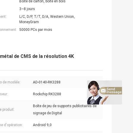
Boîte de carton, boîte en bois
3~8 jours
ent:
L/C, D/P, T/T, D/A, Western Union,
MoneyGram
ionnement:
50000 PCs par mois
 métal de CMS de la résolution 4K
o de modèle:
AD-0140-RK3288
seur:
Rockchip RK3288
Boîte de jeu de supports publicitaires de
 produit:
signage de Digital
e d'opération:
Android 9,0