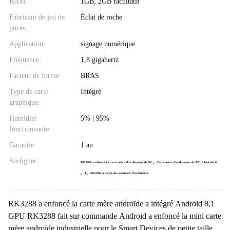
RAM:
1GB, 2GB facultatif
Fabricant de jeu de
Éclat de roche
puces:
Application:
signage numérique
Fréquence:
1,8 gigahertz
Facteur de forme:
BRAS
Type de carte
Intégré
graphique:
Humidité
5% | 95%
fonctionnante:
Garantie:
1 an
Surligner:
,
RK3288 a enfoncé la carte mère d'ordinateur de PC
Carte mère d'ordinateur de PC d'Android 8
,
,
1
RK3288 a inclus des panneaux d'ordinateur
RK3288 a enfoncé la carte mère androïde a intégré Android 8,1
GPU RK3288 fait sur commande Android a enfoncé la mini carte
mère androïde industrielle pour le Smart Devices de petite taille