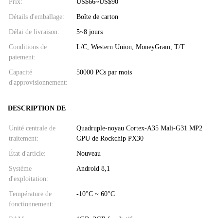
Prix:
US$66~US$90
Détails d'emballage:
Boîte de carton
Délai de livraison:
5~8 jours
Conditions de
L/C, Western Union, MoneyGram, T/T
paiement:
Capacité
50000 PCs par mois
d'approvisionnement:
DESCRIPTION DE
Unité centrale de
Quadruple-noyau Cortex-A35 Mali-G31 MP2
traitement:
GPU de Rockchip PX30
État d'article:
Nouveau
Système
Android 8,1
d'exploitation:
Température de
-10°C ~ 60°C
fonctionnement: