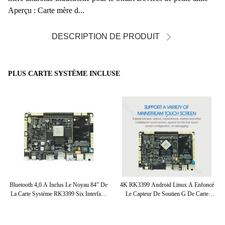
Aperçu : Carte mère d...
DESCRIPTION DE PRODUIT
PLUS CARTE SYSTÈME INCLUSE
G
Bluetooth 4,0 A Inclus Le Noyau 84" De
4K RK3399 Android Linux A Enfoncé
Six
te
La Carte Système RK3399 Six Interface
Le Capteur De Soutien G De Carte
D'affichage
Système