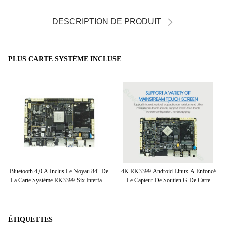
DESCRIPTION DE PRODUIT
PLUS CARTE SYSTÈME INCLUSE
G
Bluetooth 4,0 A Inclus Le Noyau 84" De
4K RK3399 Android Linux A Enfoncé
Six
te
La Carte Système RK3399 Six Interface
Le Capteur De Soutien G De Carte
D'affichage
Système
ÉTIQUETTES