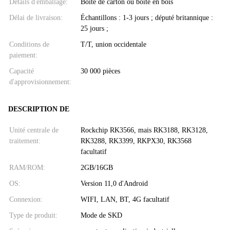
Détails d'emballage:
Boîte de carton ou boîte en bois
Délai de livraison:
Échantillons : 1-3 jours ; député britannique :
25 jours ;
Conditions de
T/T, union occidentale
paiement:
Capacité
30 000 pièces
d'approvisionnement:
DESCRIPTION DE
Unité centrale de
Rockchip RK3566, mais RK3188, RK3128,
traitement:
RK3288, RK3399, RKPX30, RK3568
facultatif
RAM/ROM:
2GB/16GB
OS:
Version 11,0 d'Android
Connexion:
WIFI, LAN, BT, 4G facultatif
Type de produit:
Mode de SKD