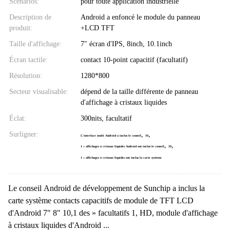
Scénarios:
pour toute application industrielle
Description de
Android a enfoncé le module du panneau
produit:
+LCD TFT
Taille d'affichage:
7" écran d'IPS, 8inch, 10.1inch
Écran tactile:
contact 10-point capacitif (facultatif)
Résolution:
1280*800
Secteur visualisable:
dépend de la taille différente de panneau
d'affichage à cristaux liquides
Éclat:
300nits, facultatif
Surligner:
,
,
L'interface multi Android a inclus le conseil
10
,
,
1 » affichages à cristaux liquides Android ont inclus le conseil
10
1 » affichages à cristaux liquides ont inclus la carte système
Le conseil Android de développement de Sunchip a inclus la
carte système contacts capacitifs de module de TFT LCD
d'Android 7" 8" 10,1 des » facultatifs 1, HD, module d'affichage
à cristaux liquides d'Android ...