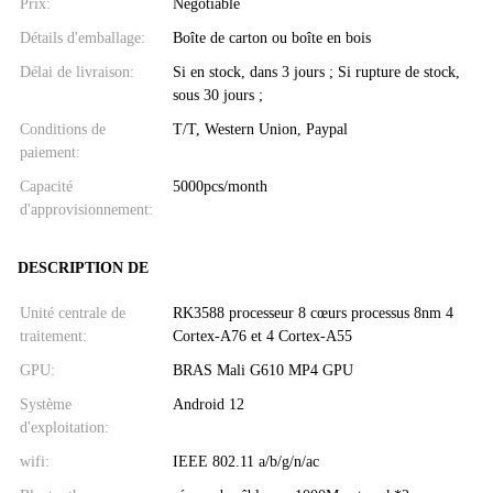
Prix:
Negotiable
Détails d'emballage:
Boîte de carton ou boîte en bois
Délai de livraison:
Si en stock, dans 3 jours ; Si rupture de stock,
sous 30 jours ;
Conditions de
T/T, Western Union, Paypal
paiement:
Capacité
5000pcs/month
d'approvisionnement:
DESCRIPTION DE
Unité centrale de
RK3588 processeur 8 cœurs processus 8nm 4
traitement:
Cortex-A76 et 4 Cortex-A55
GPU:
BRAS Mali G610 MP4 GPU
Système
Android 12
d'exploitation:
wifi:
IEEE 802.11 a/b/g/n/ac