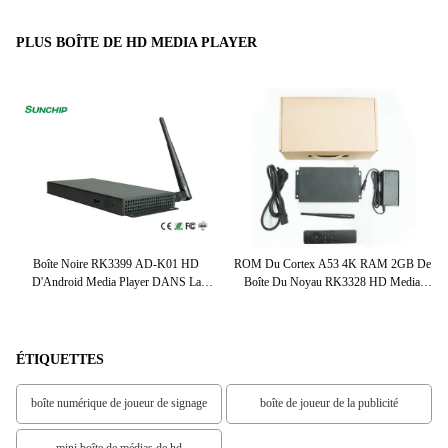
PLUS BOÎTE DE HD MEDIA PLAYER
De
Boîte Noire RK3399 AD-K01 HD
ROM Du Cortex A53 4K RAM 2GB De
Boî
al
D'Android Media Player DANS La
Boîte Du Noyau RK3328 HD Media
De
SORTIE DDR3 2G/4G Facultative
Player De Quadruple
ÉTIQUETTES
boîte numérique de joueur de signage
boîte de joueur de la publicité