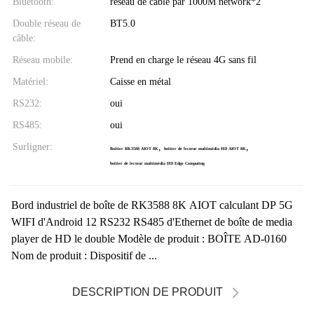
Bluetooth:
réseau de câble par 1000M network*2
Double réseau de
BT5.0
câble:
Réseau mobile:
Prend en charge le réseau 4G sans fil
Matériel:
Caisse en métal
RS232:
oui
RS485:
oui
Surligner:
,
,
Boîtier RK3588 AIOT 8K
boîtier de lecteur multimédia HD AIOT 8K
boîtier de lecteur multimédia HD Edge Computing
Bord industriel de boîte de RK3588 8K AIOT calculant DP 5G
WIFI d'Android 12 RS232 RS485 d'Ethernet de boîte de media
player de HD le double Modèle de produit : BOÎTE AD-0160
Nom de produit : Dispositif de ...
DESCRIPTION DE PRODUIT