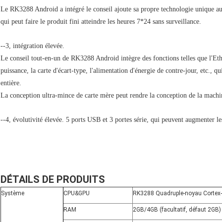
Le RK3288 Android a intégré le conseil ajoute sa propre technologie unique au m
qui peut faire le produit fini atteindre les heures 7*24 sans surveillance.
--3, intégration élevée.
Le conseil tout-en-un de RK3288 Android intègre des fonctions telles que l'Ethe
puissance, la carte d'écart-type, l'alimentation d'énergie de contre-jour, etc., 
entière.
La conception ultra-mince de carte mère peut rendre la conception de la machin
--4, évolutivité élevée. 5 ports USB et 3 portes série, qui peuvent augmenter le
DÉTAILS DE PRODUITS
Système
CPU&GPU
RK3288 Quadruple-noyau Cortex
RAM
2GB/4GB (facultatif, défaut 2GB)