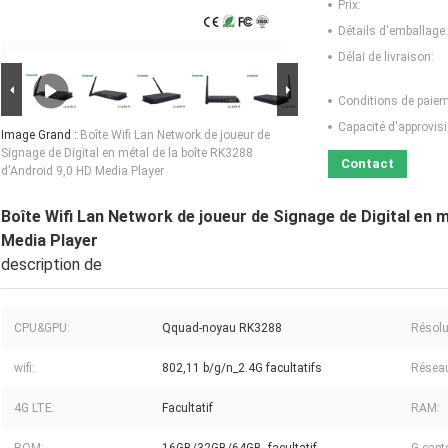
Prix:
Détails d'emballage:
Délai de livraison:
Conditions de paiem
Capacité d'approvis
Image Grand :
Boîte Wifi Lan Network de joueur de
Signage de Digital en métal de la boîte RK3288
Contact
d'Android 9,0 HD Media Player
Boîte Wifi Lan Network de joueur de Signage de Digital en m
Media Player
description de
CPU&GPU:
Qquad-noyau RK3288
Résolu
wifi:
802,11 b/g/n_2.4G facultatifs
Résea
4G LTE:
Facultatif
RAM: