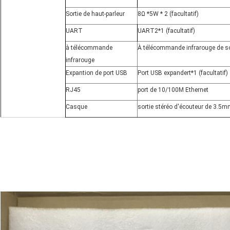
Sortie de haut-parleur
8
Ω
*5W * 2 (facultatif)
UART
UART2*1 (facultatif)
à télécommande
À télécommande infrarouge de s
infrarouge
Expantion de port USB
Port USB expandert*1 (facultatif)
RJ45
port de 10/100M Ethernet
Casque
sortie stéréo d'écouteur de 3.5