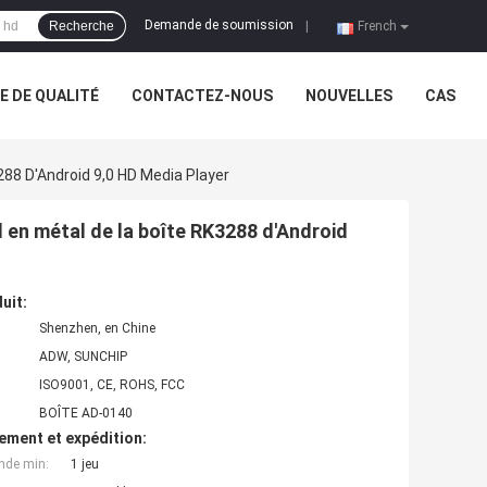
Demande de soumission
Recherche
|
French
 DE QUALITÉ
CONTACTEZ-NOUS
NOUVELLES
CAS
288 D'Android 9,0 HD Media Player
l en métal de la boîte RK3288 d'Android
uit:
Shenzhen, en Chine
ADW, SUNCHIP
ISO9001, CE, ROHS, FCC
BOÎTE AD-0140
ement et expédition:
nde min:
1 jeu