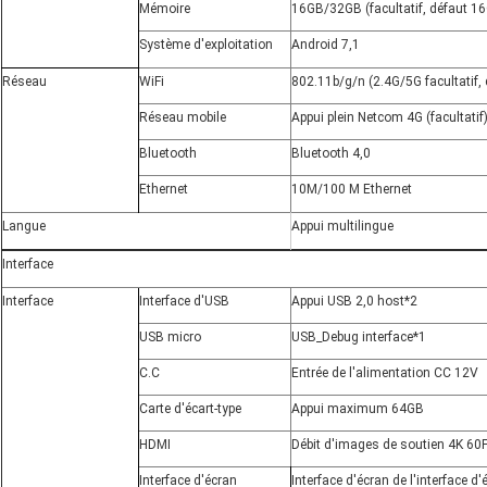
Mémoire
16GB/32GB (facultatif, défaut 1
Système d'exploitation
Android 7,1
Réseau
WiFi
802.11b/g/n (2.4G/5G facultatif, 
Réseau mobile
Appui plein Netcom 4G (facultatif
Bluetooth
Bluetooth 4,0
Ethernet
10M/100 M Ethernet
Langue
Appui multilingue
Interface
Interface
Interface d'USB
Appui USB 2,0 host*2
USB micro
USB_Debug interface*1
C.C
Entrée de l'alimentation CC 12V
Carte d'écart-type
Appui maximum 64GB
HDMI
Débit d'images de soutien 4K 60F
Interface d'écran
Interface d'écran de l'interface d