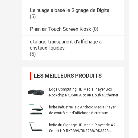
Le nuage a basé le Signage de Digital
(5)
Plein air Touch Screen Kiosk
(0)
étalage transparent d'affichage à
cristaux liquides
(5)
LES MEILLEURS PRODUITS
Edge Computing HD Media Player Box
Rockchip RK3588 AIot 8K Double Ethernet
boîte industrielle d'Android Media Player
de contrôleur d'affichage à cristaux
liquides d'Unattendance 4K FHD de
fonctionnement des heures 7x24
boîte du Signage HD Media Player de 4K
Smart HD RK3399/RK3288/RK3328
Android Digital