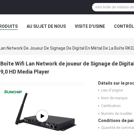
RODUITS
AU SUJET DE NOUS
VISITE D'USINE
CONTRÔLE
 Lan Network De Joueur De Signage De Digital En Métal De La Boîte RK3
Boîte Wifi Lan Network de joueur de Signage de Digita
9,0 HD Media Player
Détails sur le prod
Lieu d'origine:
Nom de marque:
Certification:
Numéro de modèle:
Conditions de pai
Quantité de comma