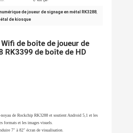
eur:
C' est ça?
 numérique de joueur de signage en métal RK3288
,
étal de kiosque
ifi de boîte de joueur de
88 RK3399 de boîte de HD
e-noyau de Rockchip RK3288 et soutient Android 5,1 et les
es formats et les images visuels.
uire 7" à 82" écran de visualisation.