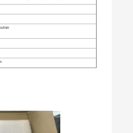
outien
mm