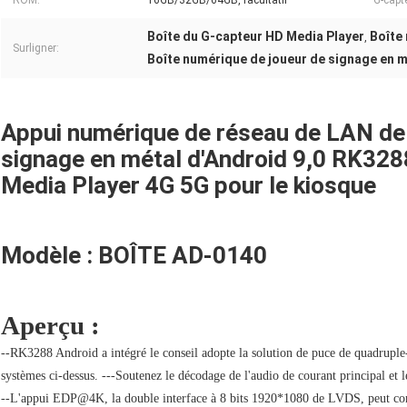
ROM:
16GB/32GB/64GB, facultatif
G-capt
Boîte du G-capteur HD Media Player
Boîte
,
Surligner:
Boîte numérique de joueur de signage en m
Appui numérique de réseau de LAN de W
signage en métal d'Android 9,0 RK32
Media Player 4G 5G pour le kiosque
Modèle : BOÎTE AD-0140
Aperçu :
--RK3288 Android a intégré le conseil adopte la solution de puce de quadrupl
systèmes ci-dessus. ---Soutenez le décodage de l'audio de courant principal et l
--L'appui EDP@4K, la double interface à 8 bits 1920*1080 de LVDS, peut cond