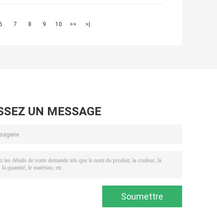
6
7
8
9
10
>>
>|
SSEZ UN MESSAGE