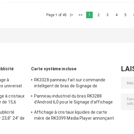
Page 1 of 45
|<
<<
1
2
3
4
5
LAI
blicité
Carte système incluse
age à
RK3328 panneau fait sur commande
es universel
intelligent de bras de Signage de
 le CMS de
système de la carte mère 4g
ge à cristaux
Panneau industriel du bras RK3288
r de 15,6
d'Android 6,0 pour le Signage d'affichage
t de panneau
à cristaux liquides Digital
ublicité
Affichage à cristaux liquides de carte
LTE de WIFI
 23,8" 24" de
mère de RK3399 Media Player annonçant
l'affichage Armboard