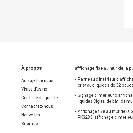
À propos
affichage fixé au mur de la pu
Panneau d'intérieur d'affich
Au sujet de nous
cristaux liquides de 32 pouc
Visite d'usine
tout à une Digital annonçant
Signage d'intérieur d'afficha
soutien d'affichage
Contrôle de qualité
liquides Digital de bâti de mu
Contactez-nous
pouces annonçant le produi
Affichage fixé au mur de la p
d'affichage avec LAN BT 4G 
Nouvelles
RK3288, affichage d'intérieur
facultatif
la publicité de Digital
Sitemap