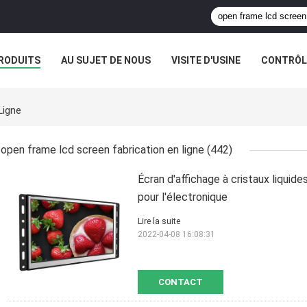
RODUITS
AU SUJET DE NOUS
VISITE D'USINE
CONTRÔLE
Ligne
open frame lcd screen fabrication en ligne
(442)
Écran d'affichage à cristaux liquid
pour l'électronique
Lire la suite
2022-04-08 16:08:31
CONTACT